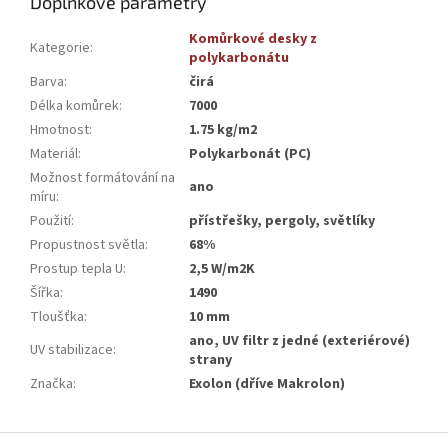
Doplňkové parametry
Komůrkové desky z
Kategorie
:
polykarbonátu
Barva
:
čirá
Délka komůrek
:
7000
Hmotnost
:
1.75 kg/m2
Materiál
:
Polykarbonát (PC)
Možnost formátování na
ano
míru
:
Použití
:
přístřešky, pergoly, světlíky
Propustnost světla
:
68%
Prostup tepla U
:
2,5 W/m2K
Šířka
:
1490
Tloušťka
:
10 mm
ano, UV filtr z jedné (exteriérové)
UV stabilizace
:
strany
Značka
:
Exolon (dříve Makrolon)
Z