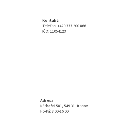
á
p
a
Kontakt:
t
Telefon: +420 777 200 866
í
IČO: 11054123
Adresa:
Nádražní 581, 549 31 Hronov
Po-Pá: 8:00-16:00