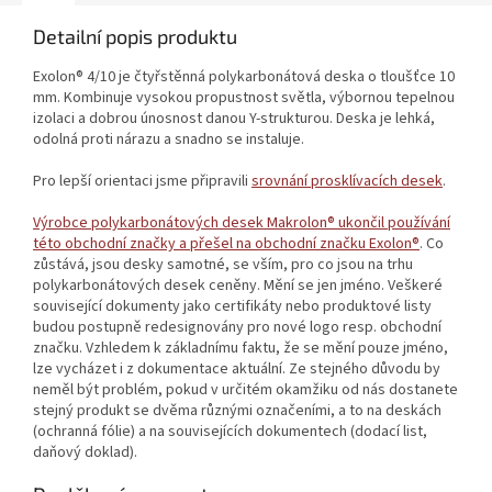
Detailní popis produktu
Exolon® 4/10 je čtyřstěnná polykarbonátová deska o tloušťce 10
mm. Kombinuje vysokou propustnost světla, výbornou tepelnou
izolaci a dobrou únosnost danou Y-strukturou. Deska je lehká,
odolná proti nárazu a snadno se instaluje.
Pro lepší orientaci jsme připravili
srovnání prosklívacích desek
.
Výrobce polykarbonátových desek Makrolon® ukončil používání
této obchodní značky a přešel na obchodní značku Exolon®
. Co
zůstává, jsou desky samotné, se vším, pro co jsou na trhu
polykarbonátových desek ceněny. Mění se jen jméno. Veškeré
související dokumenty jako certifikáty nebo produktové listy
budou postupně redesignovány pro nové logo resp. obchodní
značku. Vzhledem k základnímu faktu, že se mění pouze jméno,
lze vycházet i z dokumentace aktuální. Ze stejného důvodu by
neměl být problém, pokud v určitém okamžiku od nás dostanete
stejný produkt se dvěma různými označeními, a to na deskách
(ochranná fólie) a na souvisejících dokumentech (dodací list,
daňový doklad).