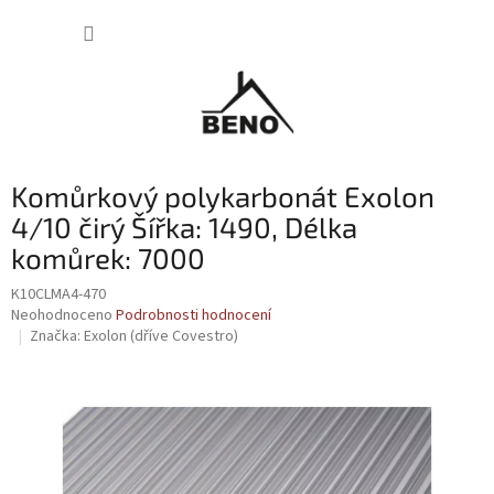
Přejít
NÁKUP
na
obsah
KOŠÍK
Komůrkový polykarbonát Exolon
4/10 čirý Šířka: 1490, Délka
komůrek: 7000
K10CLMA4-470
Průměrné
Neohodnoceno
Podrobnosti hodnocení
hodnocení
Značka:
Exolon (dříve Covestro)
produktu
je
0,0
z
5
hvězdiček.