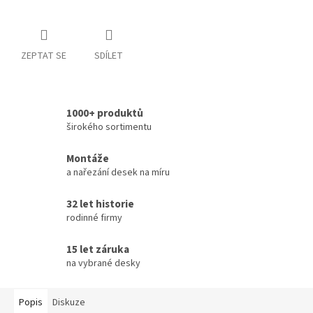
ZEPTAT SE
SDÍLET
1000+ produktů
širokého sortimentu
Montáže
a nařezání desek na míru
32 let historie
rodinné firmy
15 let záruka
na vybrané desky
Popis
Diskuze