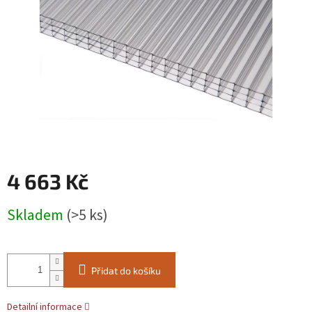
4 663 Kč
Měrná
Skladem
(>5 ks)
cena:
Přidat do košíku
Detailní informace