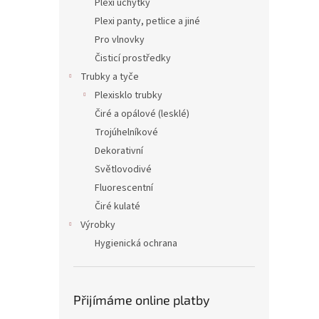
Plexi úchytky
Plexi panty, petlice a jiné
Pro vlnovky
Čisticí prostředky
Trubky a tyče
Plexisklo trubky
Čiré a opálové (lesklé)
Trojúhelníkové
Dekorativní
Světlovodivé
Fluorescentní
Čiré kulaté
Výrobky
Hygienická ochrana
Přijímáme online platby