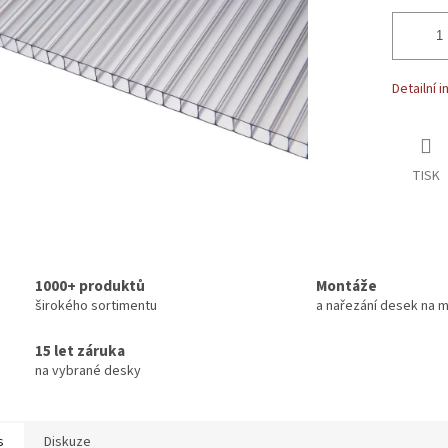
Detailní 
TISK
1000+ produktů
Montáže
širokého sortimentu
a nařezání desek na m
15 let záruka
na vybrané desky
s
Diskuze