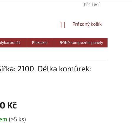
Přihlášení
NÁKUPNÍ
Prázdný košík
KOŠÍK
lykarbonát
Plexisklo
BOND kompozitní panely
PVC pěně
ířka: 2100, Délka komůrek:
0 Kč
dem
(>5 ks)