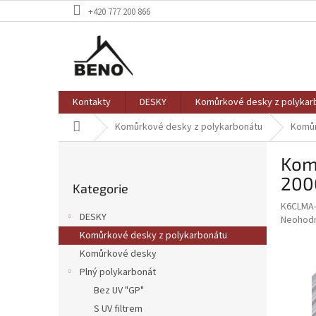
Přejít
+420 777 200 866
na
obsah
Kontakty
DESKY
Komůrkové desky z polykar
Domů
Komůrkové desky z polykarbonátu
Komůr
P
Komů
o
Přeskočit
s
200
Kategorie
kategorie
t
K6CLMA
r
DESKY
Průměr
Neohod
a
hodnoce
Komůrkové desky z polykarbonátu
n
produkt
Komůrkové desky
n
je
í
Plný polykarbonát
0,0
z
p
Bez UV "GP"
5
a
S UV filtrem
hvězdič