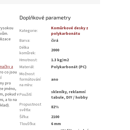
Doplňkové parametry
 vysokou
Komůrkové desky z
Kategorie
:
ivům.
polykarbonátu
ilizace
Barva
:
čirá
Délka
2000
komůrek
:
Hmotnost
:
1.3 kg/m2
značky a
Materiál
:
Polykarbonát (PC)
ro co jsou
Možnost
í
formátování
ano
ny pro
na míru
:
ze jméno,
skleníky, reklamní
ém, pokud v
Použití
:
tabule, DIY / hobby
i, a to na
Propustnost
klad).
82%
světla
:
Šířka
:
2100
Tloušťka
:
6 mm