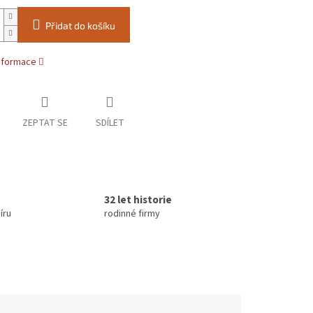
Přidat do košíku
informace
ZEPTAT SE
SDÍLET
32 let historie
íru
rodinné firmy