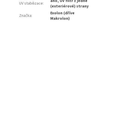
ano, UV filtr z jedné
UV stabilizace
:
(exteriérové) strany
Exolon (dříve
Značka
:
Makrolon)