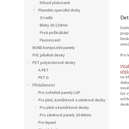
Difuzní pískované
Plexisklo speciální druhy
Det
Zrcadla
Bloky 30-120mm
Exol
Proti poškrábání
prop
Deska
Fluorescent
umož
BOND kompozitní panely
Pro l
PVC pěněné desky
PET polyesterové desky
Výro
A-PET
přeš
na t
PET-G
doku
Příslušenství
nové
Pro světelné panely LGP
lze 
urči
Pro plné, komůrkové a zámkové desky
desk
Pro plné a komůrkové desky
Pro zámkové panely 20-60mm
Pro lepení