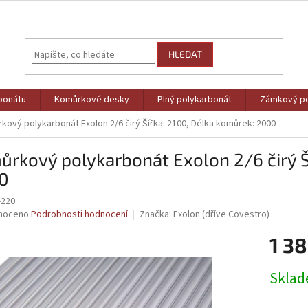
HLEDAT
bonátu
Komůrkové desky
Plný polykarbonát
Zámkový po
kový polykarbonát Exolon 2/6 čirý Šířka: 2100, Délka komůrek: 2000
rkový polykarbonát Exolon 2/6 čirý Š
0
-220
né
noceno
Podrobnosti hodnocení
Značka:
Exolon (dříve Covestro)
ní
1 38
u
Měrná
Skla
cena:
ek.