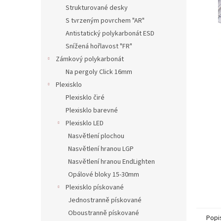
n
Strukturované desky
e
S tvrzeným povrchem "AR"
l
Antistatický polykarbonát ESD
Snížená hořlavost "FR"
Zámkový polykarbonát
Na pergoly Click 16mm
Plexisklo
Plexisklo čiré
Plexisklo barevné
Plexisklo LED
Nasvětlení plochou
Nasvětlení hranou LGP
Nasvětlení hranou EndLighten
Opálové bloky 15-30mm
Plexisklo pískované
Jednostranně pískované
Oboustranně pískované
Popi