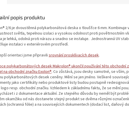
ailní popis produktu
on® 2/6 je dvoustěnná polykarbonátová deska o tloušťce 6 mm. Kombinuje
ustnost světla, tepelnou izolaci a vysokou odolnost proti povětrnostním vl
 je lehká, odolná proti nárazu a snadno se instaluje. Jednostranná UV stab
ňuje instalaci v exteriérovém prostředí.
epší orientaci jsme připravili
srovnání prosklívacích desek
.
bce polykarbonátových desek Makrolon® ukončil používání této obchodní 
el na obchodní značku Exolon®
. Co zůstává, jsou desky samotné, se vším, p
rhu polykarbonátových desek ceněny. Mění se jen jméno. Veškeré souvisejíc
menty jako certifikáty nebo produktové listy budou postupně redesignová
 logo resp. obchodní značku. Vzhledem k základnímu faktu, že se mění pou
vycházet i z dokumentace aktuální. Ze stejného důvodu by neměl být probl
tém okamžiku od nás dostanete stejný produkt se dvěma různými označením
ách (ochranná fólie) a na souvisejících dokumentech (dodací list, daňový do