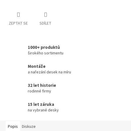
ZEPTAT SE
SDÍLET
1000+ produktů
širokého sortimentu
Montáže
a nařezání desek na míru
32 let historie
rodinné firmy
15 let záruka
na vybrané desky
Popis
Diskuze