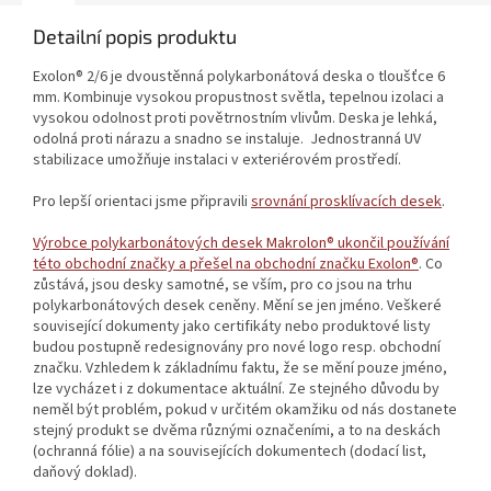
Detailní popis produktu
Exolon® 2/6 je dvoustěnná polykarbonátová deska o tloušťce 6
mm. Kombinuje vysokou propustnost světla, tepelnou izolaci a
vysokou odolnost proti povětrnostním vlivům. Deska je lehká,
odolná proti nárazu a snadno se instaluje. Jednostranná UV
stabilizace umožňuje instalaci v exteriérovém prostředí.
Pro lepší orientaci jsme připravili
srovnání prosklívacích desek
.
Výrobce polykarbonátových desek Makrolon® ukončil používání
této obchodní značky a přešel na obchodní značku Exolon®
. Co
zůstává, jsou desky samotné, se vším, pro co jsou na trhu
polykarbonátových desek ceněny. Mění se jen jméno. Veškeré
související dokumenty jako certifikáty nebo produktové listy
budou postupně redesignovány pro nové logo resp. obchodní
značku. Vzhledem k základnímu faktu, že se mění pouze jméno,
lze vycházet i z dokumentace aktuální. Ze stejného důvodu by
neměl být problém, pokud v určitém okamžiku od nás dostanete
stejný produkt se dvěma různými označeními, a to na deskách
(ochranná fólie) a na souvisejících dokumentech (dodací list,
daňový doklad).