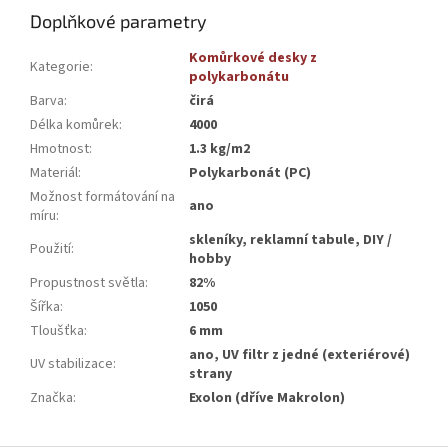
Doplňkové parametry
Komůrkové desky z
Kategorie
:
polykarbonátu
Barva
:
čirá
Délka komůrek
:
4000
Hmotnost
:
1.3 kg/m2
Materiál
:
Polykarbonát (PC)
Možnost formátování na
ano
míru
:
skleníky, reklamní tabule, DIY /
Použití
:
hobby
Propustnost světla
:
82%
Šířka
:
1050
Tloušťka
:
6 mm
ano, UV filtr z jedné (exteriérové)
UV stabilizace
:
strany
Značka
:
Exolon (dříve Makrolon)