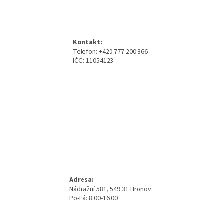
Z
á
p
a
Kontakt:
t
Telefon: +420 777 200 866
í
IČO: 11054123
Adresa:
Nádražní 581, 549 31 Hronov
Po-Pá: 8:00-16:00