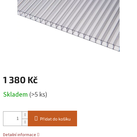
1 380 Kč
Měrná
Skladem
(>5 ks)
cena:
Přidat do košíku
Detailní informace