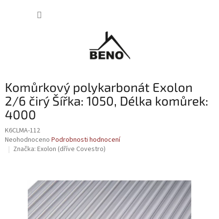
Přejít
NÁKUP
na
obsah
KOŠÍK
Komůrkový polykarbonát Exolon
2/6 čirý Šířka: 1050, Délka komůrek:
4000
K6CLMA-112
Průměrné
Neohodnoceno
Podrobnosti hodnocení
hodnocení
Značka:
Exolon (dříve Covestro)
produktu
je
0,0
z
5
hvězdiček.