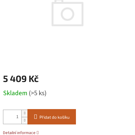
5 409 Kč
Měrná
Skladem
(>5 ks)
cena:
Přidat do košíku
Detailní informace