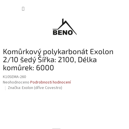
Přejít
NÁKUP
na
obsah
KOŠÍK
Komůrkový polykarbonát Exolon
2/10 šedý Šířka: 2100, Délka
komůrek: 6000
K10SEMA-260
Průměrné
Neohodnoceno
Podrobnosti hodnocení
hodnocení
Značka:
Exolon (dříve Covestro)
produktu
je
0,0
z
5
hvězdiček.