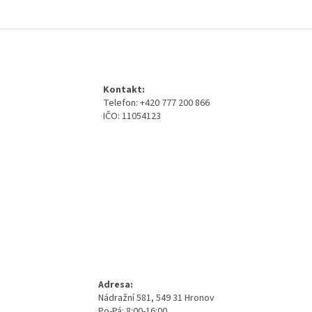
Z
á
p
a
Kontakt:
t
Telefon: +420 777 200 866
í
IČO: 11054123
Adresa:
Nádražní 581, 549 31 Hronov
Po-Pá: 8:00-16:00