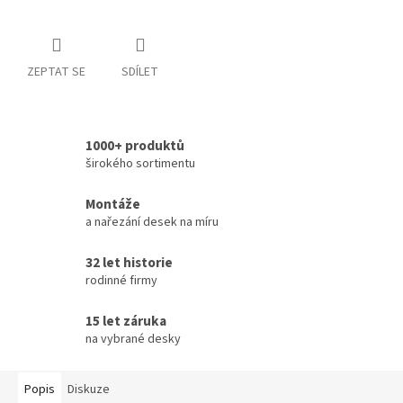
ZEPTAT SE
SDÍLET
1000+ produktů
širokého sortimentu
Montáže
a nařezání desek na míru
32 let historie
rodinné firmy
15 let záruka
na vybrané desky
Popis
Diskuze