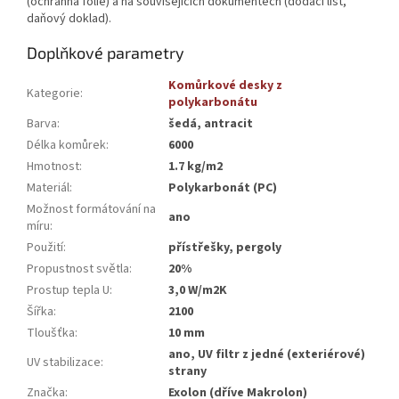
(ochranná fólie) a na souvisejících dokumentech (dodací list,
daňový doklad).
Doplňkové parametry
Komůrkové desky z
Kategorie
:
polykarbonátu
Barva
:
šedá, antracit
Délka komůrek
:
6000
Hmotnost
:
1.7 kg/m2
Materiál
:
Polykarbonát (PC)
Možnost formátování na
ano
míru
:
Použití
:
přístřešky, pergoly
Propustnost světla
:
20%
Prostup tepla U
:
3,0 W/m2K
Šířka
:
2100
Tloušťka
:
10 mm
ano, UV filtr z jedné (exteriérové)
UV stabilizace
:
strany
Značka
:
Exolon (dříve Makrolon)