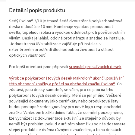
Detailní popis produktu
Šedý Exolon® 2/10 je tmavě šedá dvoustěnná polykarbonátová
deska o tloušťce 10 mm. Kombinuje vysokou propustnost
světla, tepelnou izolaci a vysokou odolnost proti povětrnostním
vlivům. Deska je lehká, odolná proti nárazu a snadno se instaluje.
Jednostranná UV stabilizace zajišťuje při instalaci v
exteriérovém prostředí dlouhodoubou životnost a stálost
optických vlastností.
Pro lepší orientaci jsme připravili
srovnání prosklívacích desek
.
Výrobce polykarbonátových desek Makrolon® ukončil používání
této obchodní značky a přešel na obchodní značku Exolon®
. Co
zůstává, jsou desky samotné, se vším, pro co jsou na trhu
polykarbonátových desek ceněny. Mění se jen jméno. Veškeré
související dokumenty jako certifikáty nebo produktové listy
budou postupně redesignovány pro nové logo resp. obchodní
značku. Vzhledem k základnímu faktu, že se mění pouze jméno,
lze vycházet i z dokumentace aktuální. Ze stejného důvodu by
neměl být problém, pokud v určitém okamžiku od nás dostanete
stejný produkt se dvěma různými označeními, a to na deskách