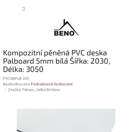
Přejít
NÁKUP
na
obsah
KOŠÍK
Kompozitní pěněná PVC deska
Palboard 5mm bílá Šířka: 2030,
Délka: 3050
PVC5BIPLB-203
Průměrné
Neohodnoceno
Podrobnosti hodnocení
hodnocení
Značka:
Palram, Velká Británie
produktu
je
0,0
z
5
hvězdiček.