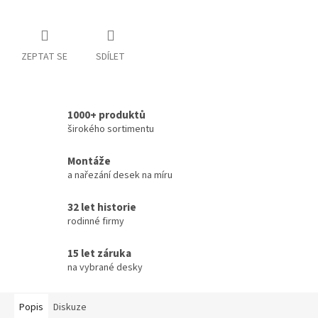
ZEPTAT SE
SDÍLET
1000+ produktů
širokého sortimentu
Montáže
a nařezání desek na míru
32 let historie
rodinné firmy
15 let záruka
na vybrané desky
Popis
Diskuze