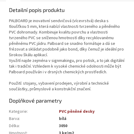
Detailní popis produktu
PALBOARD je inovativní sendvičová (vícevrstvá) deska s
tloušťkou 5 mm, která nabízí vlastnosti tvrzeného a pěněného
PVC dohromady. Kombinuje kvalitu povrchu a vlastnosti
tvrzeného PVC se sníženou hmotností díky recyklovanému
pěněnému PVC jádru. Palboard se snadno formátuje a dá se
frézovat a skládat podobně jako bond, díky čemuž je ideální pro
širokou škálu aplikací.
Využití najde zejména v signmakingu, pro potisk, a to jak digitální
tak i tradiční. Vzhledem k vysoké chemické odolnosti může být
Palboard používán i v drsných chemických prostředích.
Použití: stojany, vybavení prodejen, výrobní a technické
součástky, průmyslové a konstrukční značení.
Doplňkové parametry
Kategorie
:
PVC pěněné desky
Barva
:
bílá
Délka
:
3050
Hmotnost
:
3 kg/m2