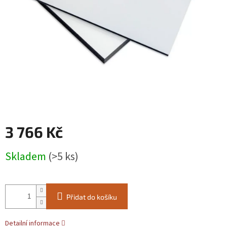
3 766 Kč
Měrná
Skladem
(>5 ks)
cena:
Přidat do košíku
Detailní informace