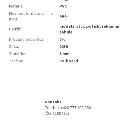
Materiál
:
PVC
Možnost formátování na
ano
míru
:
modelářství, potisk, reklamní
Použití
:
tabule
Propustnost světla
:
0%
Šířka
:
2030
Tloušťka
:
5 mm
Značka
:
Palboard
Z
á
p
a
Kontakt:
t
Telefon: +420 777 200 866
í
IČO: 11054123