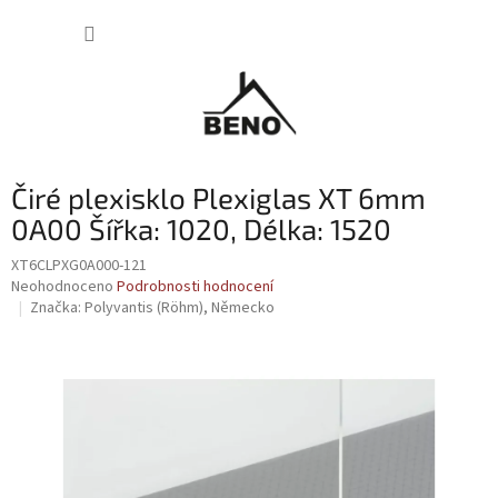
Přejít
NÁKUP
na
obsah
KOŠÍK
Čiré plexisklo Plexiglas XT 6mm
0A00 Šířka: 1020, Délka: 1520
XT6CLPXG0A000-121
Průměrné
Neohodnoceno
Podrobnosti hodnocení
hodnocení
Značka:
Polyvantis (Röhm), Německo
produktu
je
0,0
z
5
hvězdiček.