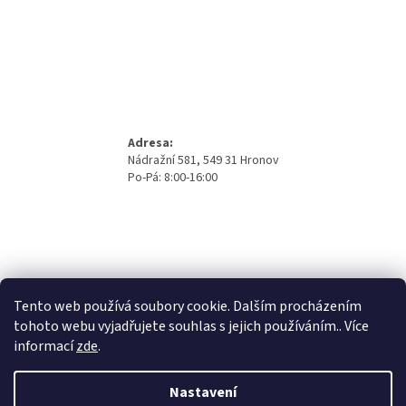
Adresa:
Nádražní 581, 549 31 Hronov
Po-Pá: 8:00-16:00
Tento web používá soubory cookie. Dalším procházením
tohoto webu vyjadřujete souhlas s jejich používáním.. Více
informací
zde
.
Nastavení
Vytvořil Shoptet