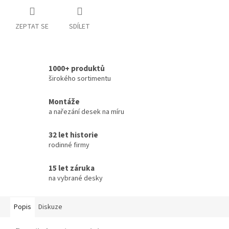
ZEPTAT SE
SDÍLET
1000+ produktů
širokého sortimentu
Montáže
a nařezání desek na míru
32 let historie
rodinné firmy
15 let záruka
na vybrané desky
Popis
Diskuze