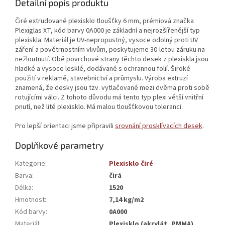
Detailní popis produktu
Čiré extrudované plexisklo tloušťky 6 mm, prémiová značka
Plexiglas XT, kód barvy 0A000 je základní a nejrozšířenější typ
plexiskla. Materiál je UV-nepropustný, vysoce odolný proti UV
záření a povětrnostním vlivům, poskytujeme 30-letou záruku na
nežloutnutí. Obě povrchové strany těchto desek z plexiskla jsou
hladké a vysoce lesklé, dodávané s ochrannou folií. Široké
použití v reklamě, stavebnictví a průmyslu. Výroba extruzí
znamená, že desky jsou tzv. vytlačované mezi dvěma proti sobě
rotujícími válci. Z tohoto důvodu má tento typ plexi větší vnitřní
pnutí, než lité plexisklo. Má malou tloušťkovou toleranci.
Pro lepší orientaci jsme připravili
srovnání prosklívacích desek
.
Doplňkové parametry
Kategorie
:
Plexisklo čiré
Barva
:
čirá
Délka
:
1520
Hmotnost
:
7,14 kg/m2
Kód barvy
:
0A000
Materiál
:
Plexisklo (akrylát, PMMA)