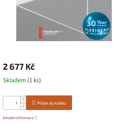
2 677 Kč
Měrná
Skladem
(1 ks)
cena:
Přidat do košíku
Detailní informace