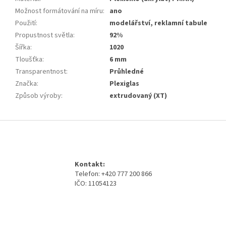
Možnost formátování na míru
:
ano
Použití
:
modelářství, reklamní tabule
Propustnost světla
:
92%
Šířka
:
1020
Tloušťka
:
6 mm
Transparentnost
:
Průhledné
Značka
:
Plexiglas
Způsob výroby
:
extrudovaný (XT)
Z
á
p
a
Kontakt:
t
Telefon: +420 777 200 866
í
IČO: 11054123