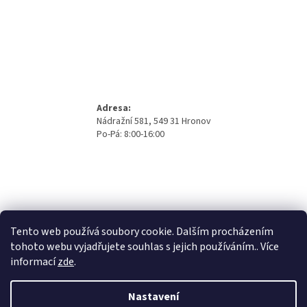
Adresa:
Nádražní 581, 549 31 Hronov
Po-Pá: 8:00-16:00
Tento web používá soubory cookie. Dalším procházením
tohoto webu vyjadřujete souhlas s jejich používáním.. Více
informací
zde
.
Nastavení
Vytvořil Shoptet