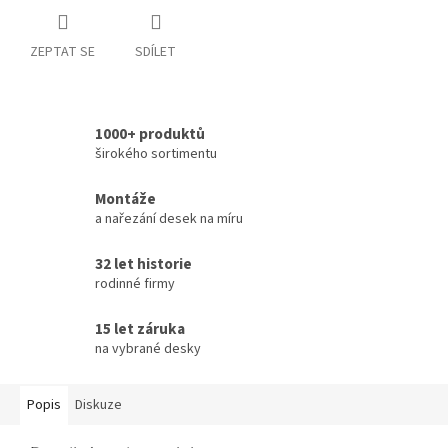
ZEPTAT SE
SDÍLET
1000+ produktů
širokého sortimentu
Montáže
a nařezání desek na míru
32 let historie
rodinné firmy
15 let záruka
na vybrané desky
Popis
Diskuze