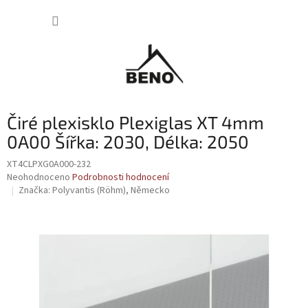
Přejít
NÁKUP
na
obsah
KOŠÍK
Čiré plexisklo Plexiglas XT 4mm
0A00 Šířka: 2030, Délka: 2050
XT4CLPXG0A000-232
Průměrné
Neohodnoceno
Podrobnosti hodnocení
hodnocení
Značka:
Polyvantis (Röhm), Německo
produktu
je
0,0
z
5
hvězdiček.