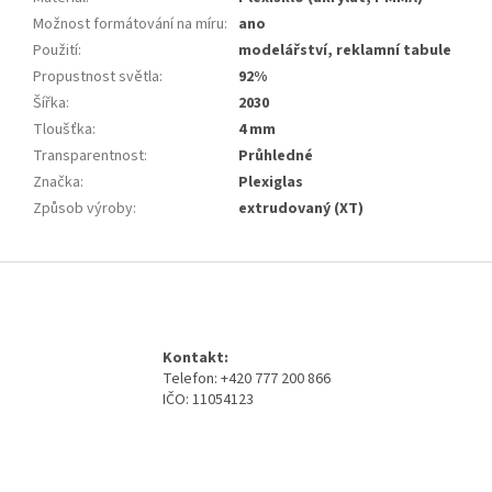
Možnost formátování na míru
:
ano
Použití
:
modelářství, reklamní tabule
Propustnost světla
:
92%
Šířka
:
2030
Tloušťka
:
4 mm
Transparentnost
:
Průhledné
Značka
:
Plexiglas
Způsob výroby
:
extrudovaný (XT)
Z
á
p
a
Kontakt:
t
Telefon: +420 777 200 866
í
IČO: 11054123