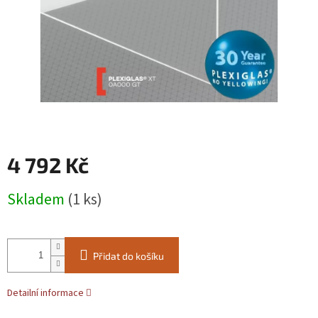
4 792 Kč
Měrná
Skladem
(1 ks)
cena:
Přidat do košíku
Detailní informace