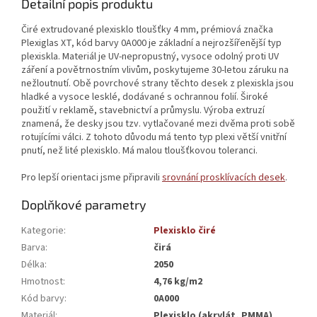
Detailní popis produktu
Čiré extrudované plexisklo tloušťky 4 mm, prémiová značka
Plexiglas XT, kód barvy 0A000 je základní a nejrozšířenější typ
plexiskla. Materiál je UV-nepropustný, vysoce odolný proti UV
záření a povětrnostním vlivům, poskytujeme 30-letou záruku na
nežloutnutí. Obě povrchové strany těchto desek z plexiskla jsou
hladké a vysoce lesklé, dodávané s ochrannou folií. Široké
použití v reklamě, stavebnictví a průmyslu. Výroba extruzí
znamená, že desky jsou tzv. vytlačované mezi dvěma proti sobě
rotujícími válci. Z tohoto důvodu má tento typ plexi větší vnitřní
pnutí, než lité plexisklo. Má malou tloušťkovou toleranci.
Pro lepší orientaci jsme připravili
srovnání prosklívacích desek
.
Doplňkové parametry
Kategorie
:
Plexisklo čiré
Barva
:
čirá
Délka
:
2050
Hmotnost
:
4,76 kg/m2
Kód barvy
:
0A000
Materiál
:
Plexisklo (akrylát, PMMA)