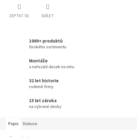
ZEPTAT SE
SDÍLET
1000+ produktů
širokého sortimentu
Montáže
a nařezání desek na míru
32 let historie
rodinné firmy
15 let záruka
na vybrané desky
Popis
Diskuze