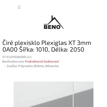
Přejít
NÁKUP
na
obsah
KOŠÍK
Čiré plexisklo Plexiglas XT 3mm
0A00 Šířka: 1010, Délka: 2050
XT3CLPXG0A000-112
Průměrné
Neohodnoceno
Podrobnosti hodnocení
hodnocení
Značka:
Polyvantis (Röhm), Německo
produktu
je
0,0
z
5
hvězdiček.