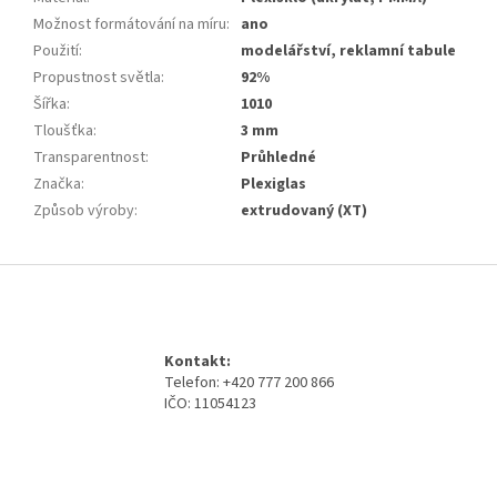
Možnost formátování na míru
:
ano
Použití
:
modelářství, reklamní tabule
Propustnost světla
:
92%
Šířka
:
1010
Tloušťka
:
3 mm
Transparentnost
:
Průhledné
Značka
:
Plexiglas
Způsob výroby
:
extrudovaný (XT)
Z
á
p
a
Kontakt:
t
Telefon: +420 777 200 866
í
IČO: 11054123