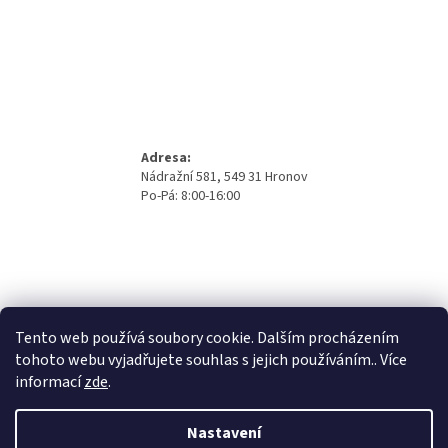
Adresa:
Nádražní 581, 549 31 Hronov
Po-Pá: 8:00-16:00
Tento web používá soubory cookie. Dalším procházením
tohoto webu vyjadřujete souhlas s jejich používáním.. Více
informací
zde
.
Nastavení
Vytvořil Shoptet