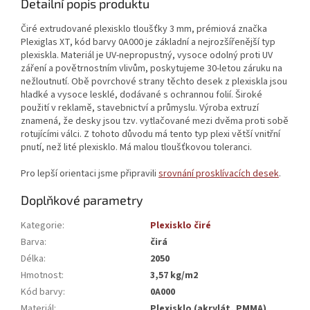
Detailní popis produktu
Čiré extrudované plexisklo tloušťky 3 mm, prémiová značka
Plexiglas XT, kód barvy 0A000 je základní a nejrozšířenější typ
plexiskla. Materiál je UV-nepropustný, vysoce odolný proti UV
záření a povětrnostním vlivům, poskytujeme 30-letou záruku na
nežloutnutí. Obě povrchové strany těchto desek z plexiskla jsou
hladké a vysoce lesklé, dodávané s ochrannou folií. Široké
použití v reklamě, stavebnictví a průmyslu. Výroba extruzí
znamená, že desky jsou tzv. vytlačované mezi dvěma proti sobě
rotujícími válci. Z tohoto důvodu má tento typ plexi větší vnitřní
pnutí, než lité plexisklo. Má malou tloušťkovou toleranci.
Pro lepší orientaci jsme připravili
srovnání prosklívacích desek
.
Doplňkové parametry
Kategorie
:
Plexisklo čiré
Barva
:
čirá
Délka
:
2050
Hmotnost
:
3,57 kg/m2
Kód barvy
:
0A000
Materiál
:
Plexisklo (akrylát, PMMA)