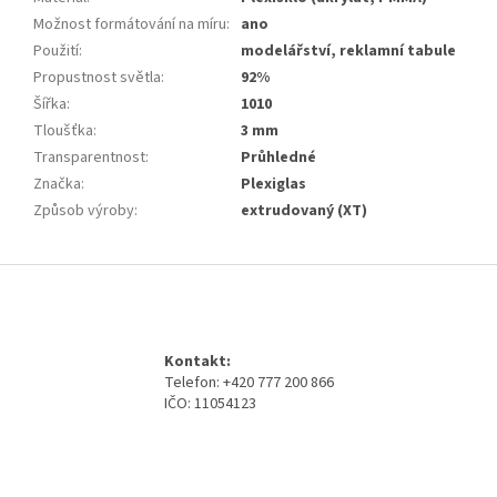
Možnost formátování na míru
:
ano
Použití
:
modelářství, reklamní tabule
Propustnost světla
:
92%
Šířka
:
1010
Tloušťka
:
3 mm
Transparentnost
:
Průhledné
Značka
:
Plexiglas
Způsob výroby
:
extrudovaný (XT)
Z
á
p
a
Kontakt:
t
Telefon: +420 777 200 866
í
IČO: 11054123