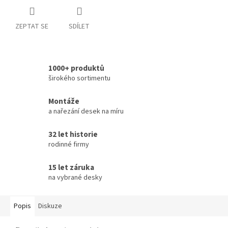
ZEPTAT SE
SDÍLET
1000+ produktů
širokého sortimentu
Montáže
a nařezání desek na míru
32 let historie
rodinné firmy
15 let záruka
na vybrané desky
Popis
Diskuze