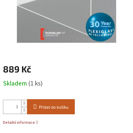
889 Kč
Měrná
Skladem
(1 ks)
cena:
Přidat do košíku
Detailní informace