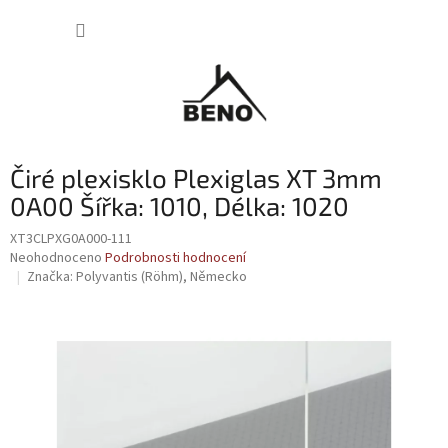
Přejít
NÁKUP
na
obsah
KOŠÍK
Čiré plexisklo Plexiglas XT 3mm
0A00 Šířka: 1010, Délka: 1020
XT3CLPXG0A000-111
Průměrné
Neohodnoceno
Podrobnosti hodnocení
hodnocení
Značka:
Polyvantis (Röhm), Německo
produktu
je
0,0
z
5
hvězdiček.