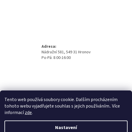
Adresa:
Nádražní 581, 549 31 Hronov
Po-Pá: 8:00-16:00
Tento web používá soubory cookie. Dalším procházením
tohoto webu vyjadřujete souhlas s jejich používáním.. Více
informací
zde
.
Nastavení
Vytvořil Shoptet