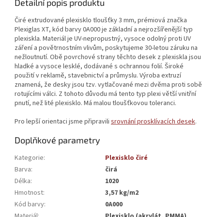
Detailní popis produktu
Čiré extrudované plexisklo tloušťky 3 mm, prémiová značka
Plexiglas XT, kód barvy 0A000 je základní a nejrozšířenější typ
plexiskla. Materiál je UV-nepropustný, vysoce odolný proti UV
záření a povětrnostním vlivům, poskytujeme 30-letou záruku na
nežloutnutí. Obě povrchové strany těchto desek z plexiskla jsou
hladké a vysoce lesklé, dodávané s ochrannou folií. Široké
použití v reklamě, stavebnictví a průmyslu. Výroba extruzí
znamená, že desky jsou tzv. vytlačované mezi dvěma proti sobě
rotujícími válci. Z tohoto důvodu má tento typ plexi větší vnitřní
pnutí, než lité plexisklo. Má malou tloušťkovou toleranci.
Pro lepší orientaci jsme připravili
srovnání prosklívacích desek
.
Doplňkové parametry
Kategorie
:
Plexisklo čiré
Barva
:
čirá
Délka
:
1020
Hmotnost
:
3,57 kg/m2
Kód barvy
:
0A000
Materiál
:
Plexisklo (akrylát, PMMA)