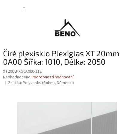
Přejít
NÁKUP
na
obsah
KOŠÍK
Čiré plexisklo Plexiglas XT 20mm
0A00 Šířka: 1010, Délka: 2050
XT20CLPXG0A000-112
Průměrné
Neohodnoceno
Podrobnosti hodnocení
hodnocení
Značka:
Polyvantis (Röhm), Německo
produktu
je
0,0
z
5
hvězdiček.