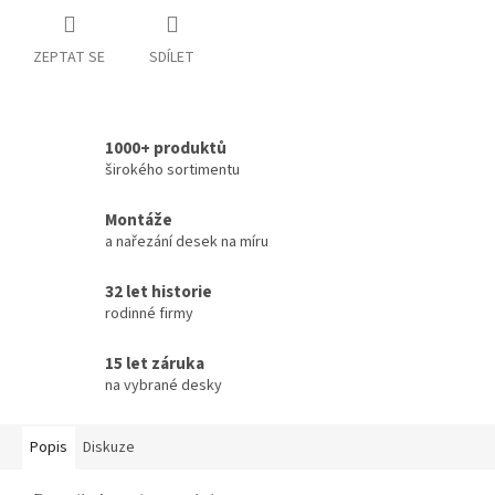
ZEPTAT SE
SDÍLET
1000+ produktů
širokého sortimentu
Montáže
a nařezání desek na míru
32 let historie
rodinné firmy
15 let záruka
na vybrané desky
Popis
Diskuze