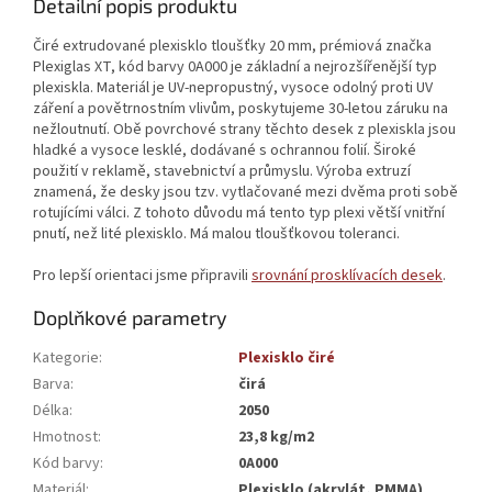
Detailní popis produktu
Čiré extrudované plexisklo tloušťky 20 mm, prémiová značka
Plexiglas XT, kód barvy 0A000 je základní a nejrozšířenější typ
plexiskla. Materiál je UV-nepropustný, vysoce odolný proti UV
záření a povětrnostním vlivům, poskytujeme 30-letou záruku na
nežloutnutí. Obě povrchové strany těchto desek z plexiskla jsou
hladké a vysoce lesklé, dodávané s ochrannou folií. Široké
použití v reklamě, stavebnictví a průmyslu. Výroba extruzí
znamená, že desky jsou tzv. vytlačované mezi dvěma proti sobě
rotujícími válci. Z tohoto důvodu má tento typ plexi větší vnitřní
pnutí, než lité plexisklo. Má malou tloušťkovou toleranci.
Pro lepší orientaci jsme připravili
srovnání prosklívacích desek
.
Doplňkové parametry
Kategorie
:
Plexisklo čiré
Barva
:
čirá
Délka
:
2050
Hmotnost
:
23,8 kg/m2
Kód barvy
:
0A000
Materiál
:
Plexisklo (akrylát, PMMA)