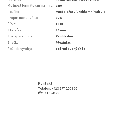
Možnost formátování na míru
:
ano
Použití
:
modelářství, reklamní tabule
Propustnost světla
:
92%
Šířka
:
1010
Tloušťka
:
20 mm
Transparentnost
:
Průhledné
Značka
:
Plexiglas
Způsob výroby
:
extrudovaný (XT)
Z
á
p
a
Kontakt:
t
Telefon: +420 777 200 866
í
IČO: 11054123