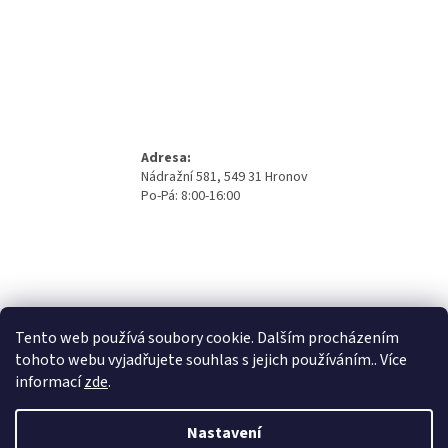
Adresa:
Nádražní 581, 549 31 Hronov
Po-Pá: 8:00-16:00
Tento web používá soubory cookie. Dalším procházením
tohoto webu vyjadřujete souhlas s jejich používáním.. Více
informací
zde
.
Nastavení
Vytvořil Shoptet