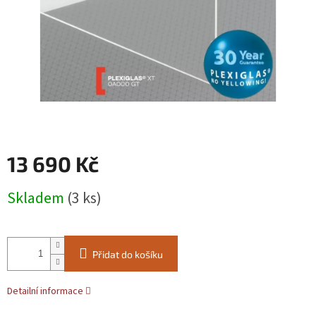
13 690 Kč
Měrná
Skladem
(3 ks)
cena:
Přidat do košíku
Detailní informace