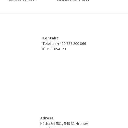
Z
á
p
a
Kontakt:
t
Telefon: +420 777 200 866
í
IČO: 11054123
Adresa:
Nádražní 581, 549 31 Hronov