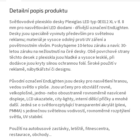
Detailní popis produktu
Světlovodivé plexisklo desky Plexiglas LED typ 0E012 XL v tl. 8
mm pro nasvětlování LED diodami - dřívější označení EndLighten.
Desky jsou speciálně vyvinuty především pro světelnou
reklamu; materiál je vysoce odolný proti UV záření a
povětrnostním vlivům. Poskytujeme 10-letou záruku a navíc 30-
letou záruku na nežloutnutí na čiré desky. Obě povrchové strany
těchto desek z plexiskla jsou hladké a vysoce lesklé, při
dodávce jsou kryty silnou ochrannou folií. Široké použití v
reklamě, nábytkářství či designu.
Původní označení EndLighten jsou desky pro nasvětlení hranou,
vedou světlo v ploše. Jsou určeny pro obzvlášť rovné,
velkoplošné, jedno- nebo oboustranně rovnoměrně nasvícené
displeje, LCD ukazatele, city-lighty, interní dělící příčky a mnohé
další. Jedná se o světlorozptylující transparentní akrylát (plexi,
PMMA) s jedinečnou světelnou vodivostí, rovnoměrné rozptýlení
světla, UV stabilní.
Použítí na autobusové zastávky, letiště, fitnescentra,
restaurace, obchody...