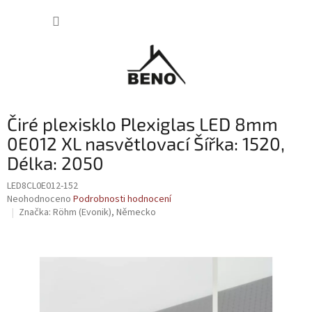
Přejít
NÁKUP
na
obsah
KOŠÍK
Čiré plexisklo Plexiglas LED 8mm
0E012 XL nasvětlovací Šířka: 1520,
Délka: 2050
LED8CL0E012-152
Průměrné
Neohodnoceno
Podrobnosti hodnocení
hodnocení
Značka:
Röhm (Evonik), Německo
produktu
je
0,0
z
5
hvězdiček.