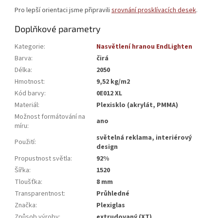
Pro lepší orientaci jsme připravili
srovnání prosklívacích desek
.
Doplňkové parametry
Kategorie
:
Nasvětlení hranou EndLighten
Barva
:
čirá
Délka
:
2050
Hmotnost
:
9,52 kg/m2
Kód barvy
:
0E012 XL
Materiál
:
Plexisklo (akrylát, PMMA)
Možnost formátování na
ano
míru
:
světelná reklama, interiérový
Použití
:
design
Propustnost světla
:
92%
Šířka
:
1520
Tloušťka
:
8 mm
Transparentnost
:
Průhledné
Značka
:
Plexiglas
Způsob výroby
:
extrudovaný (XT)