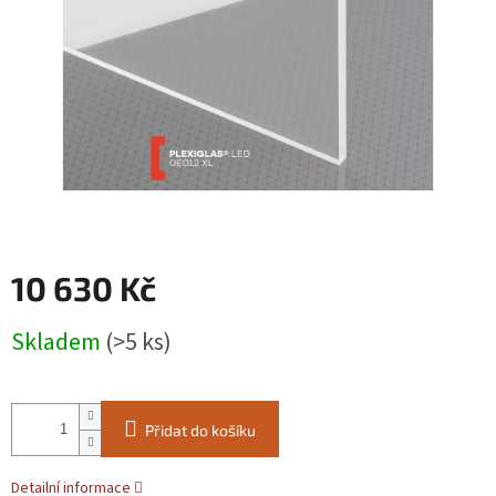
10 630 Kč
Měrná
Skladem
(>5 ks)
cena:
Přidat do košíku
Detailní informace