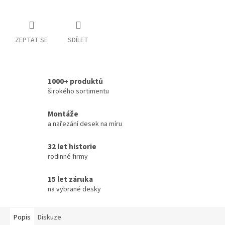
ZEPTAT SE
SDÍLET
1000+ produktů
širokého sortimentu
Montáže
a nařezání desek na míru
32 let historie
rodinné firmy
15 let záruka
na vybrané desky
Popis
Diskuze