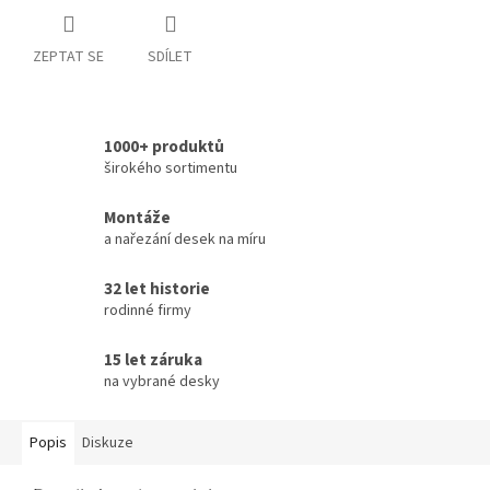
ZEPTAT SE
SDÍLET
1000+ produktů
širokého sortimentu
Montáže
a nařezání desek na míru
32 let historie
rodinné firmy
15 let záruka
na vybrané desky
Popis
Diskuze