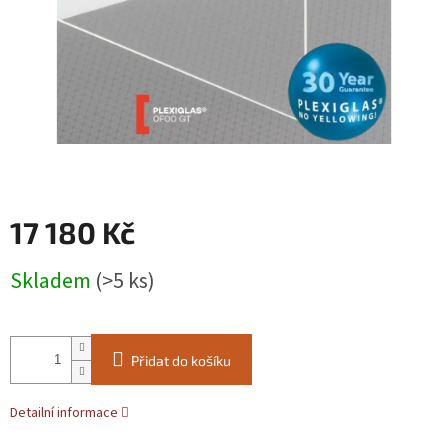
17 180 Kč
Měrná
Skladem
(>5 ks)
cena:
Přidat do košíku
Detailní informace