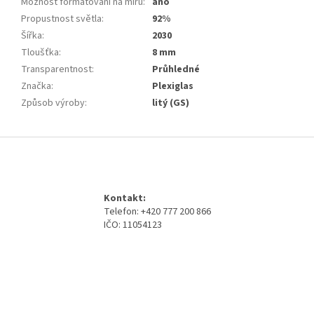
Možnost formátování na míru
:
ano
Propustnost světla
:
92%
Šířka
:
2030
Tloušťka
:
8 mm
Transparentnost
:
Průhledné
Značka
:
Plexiglas
Způsob výroby
:
litý (GS)
Z
á
p
a
Kontakt:
t
Telefon: +420 777 200 866
í
IČO: 11054123