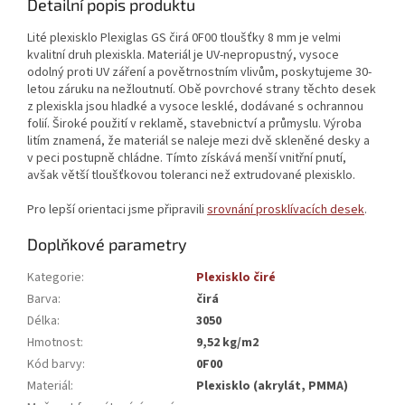
Detailní popis produktu
Lité plexisklo Plexiglas GS čirá 0F00 tloušťky 8 mm je velmi
kvalitní druh plexiskla. Materiál je UV-nepropustný, vysoce
odolný proti UV záření a povětrnostním vlivům, poskytujeme 30-
letou záruku na nežloutnutí. Obě povrchové strany těchto desek
z plexiskla jsou hladké a vysoce lesklé, dodávané s ochrannou
folií. Široké použití v reklamě, stavebnictví a průmyslu. Výroba
litím znamená, že materiál se naleje mezi dvě skleněné desky a
v peci postupně chládne. Tímto získává menší vnitřní pnutí,
avšak větší tloušťkovou toleranci než extrudované plexisklo.
Pro lepší orientaci jsme připravili
srovnání prosklívacích desek
.
Doplňkové parametry
Kategorie
:
Plexisklo čiré
Barva
:
čirá
Délka
:
3050
Hmotnost
:
9,52 kg/m2
Kód barvy
:
0F00
Materiál
:
Plexisklo (akrylát, PMMA)