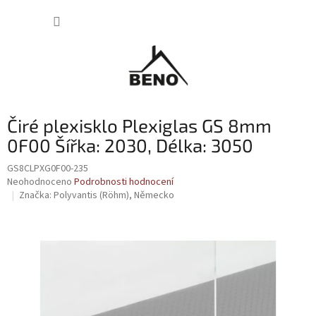
Přejít
NÁKUP
na
obsah
KOŠÍK
Čiré plexisklo Plexiglas GS 8mm
0F00 Šířka: 2030, Délka: 3050
GS8CLPXG0F00-235
Průměrné
Neohodnoceno
Podrobnosti hodnocení
hodnocení
Značka:
Polyvantis (Röhm), Německo
produktu
je
0,0
z
5
hvězdiček.