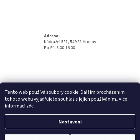
Adresa:
Nádražní 581, 549 31 Hronov
Po-Pá: 8:00-16:00
Tento web používá soubory cookie. Dalším procházením
tohoto webu vyjadřujete souhlas s jejich používáním.. Více
informací
zde
.
Nastavení
Vytvořil Shoptet