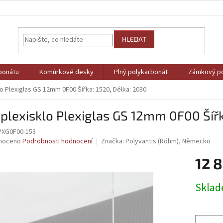
HLEDAT
bonátu
Komůrkové desky
Plný polykarbonát
Zámkový po
lo Plexiglas GS 12mm 0F00 Šířka: 1520, Délka: 2030
 plexisklo Plexiglas GS 12mm 0F00 Šířk
PXG0F00-153
né
noceno
Podrobnosti hodnocení
Značka:
Polyvantis (Röhm), Německo
ní
12 
u
Měrná
Skla
cena:
ek.