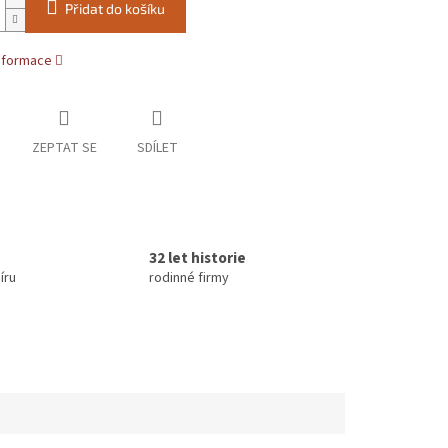
Přidat do košíku
informace
ZEPTAT SE
SDÍLET
32 let historie
íru
rodinné firmy