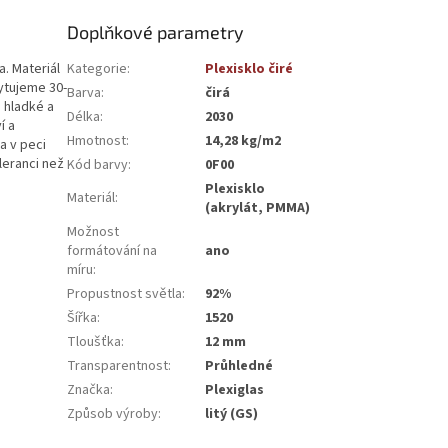
Doplňkové parametry
a. Materiál
Kategorie
:
Plexisklo čiré
ytujeme 30-
Barva
:
čirá
 hladké a
Délka
:
2030
í a
Hmotnost
:
14,28 kg/m2
a v peci
leranci než
Kód barvy
:
0F00
Plexisklo
Materiál
:
(akrylát, PMMA)
Možnost
formátování na
ano
míru
:
Propustnost světla
:
92%
Šířka
:
1520
Tloušťka
:
12 mm
Transparentnost
:
Průhledné
Značka
:
Plexiglas
Způsob výroby
:
litý (GS)