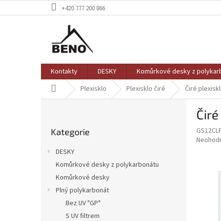
Přejít
+420 777 200 866
na
obsah
Kontakty
DESKY
Komůrkové desky z polykar
Domů
Plexisklo
Plexisklo čiré
Čiré plexisk
P
Čiré
o
Přeskočit
s
GS12CL
Kategorie
kategorie
t
Průměr
Neohod
r
hodnoce
DESKY
a
produkt
Komůrkové desky z polykarbonátu
je
n
0,0
Komůrkové desky
n
z
í
Plný polykarbonát
5
p
Bez UV "GP"
hvězdič
a
S UV filtrem