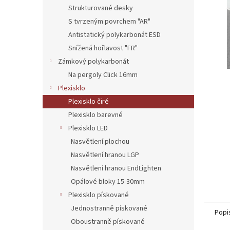
n
Strukturované desky
e
S tvrzeným povrchem "AR"
l
Antistatický polykarbonát ESD
Snížená hořlavost "FR"
Zámkový polykarbonát
Na pergoly Click 16mm
Plexisklo
Plexisklo čiré
Plexisklo barevné
Plexisklo LED
Nasvětlení plochou
Nasvětlení hranou LGP
Nasvětlení hranou EndLighten
Opálové bloky 15-30mm
Plexisklo pískované
Jednostranně pískované
Popi
Oboustranně pískované