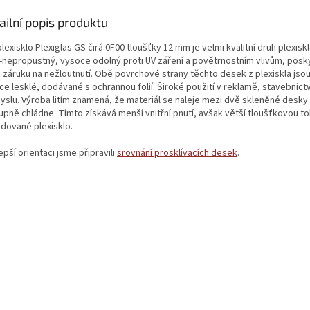
ailní popis produktu
plexisklo Plexiglas GS čirá 0F00 tloušťky 12 mm je velmi kvalitní druh plexiskl
V-nepropustný, vysoce odolný proti UV záření a povětrnostním vlivům, posk
u záruku na nežloutnutí. Obě povrchové strany těchto desek z plexiskla jsou
e lesklé, dodávané s ochrannou folií. Široké použití v reklamě, stavebnictv
yslu. Výroba litím znamená, že materiál se naleje mezi dvě skleněné desky 
upně chládne. Tímto získává menší vnitřní pnutí, avšak větší tloušťkovou to
udované plexisklo.
epší orientaci jsme připravili
srovnání prosklívacích desek
.