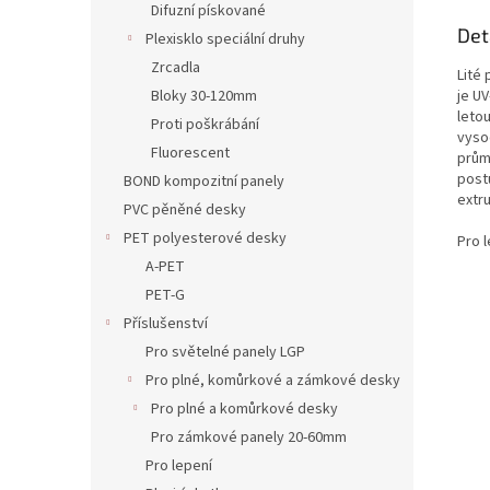
Difuzní pískované
Det
Plexisklo speciální druhy
Zrcadla
Lité 
je U
Bloky 30-120mm
leto
Proti poškrábání
vysoc
Fluorescent
prům
post
BOND kompozitní panely
extr
PVC pěněné desky
PET polyesterové desky
Pro l
A-PET
PET-G
Příslušenství
Pro světelné panely LGP
Pro plné, komůrkové a zámkové desky
Pro plné a komůrkové desky
Pro zámkové panely 20-60mm
Pro lepení