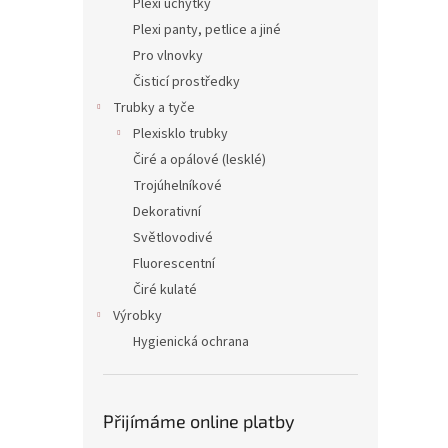
Plexi úchytky
Plexi panty, petlice a jiné
Pro vlnovky
Čisticí prostředky
Trubky a tyče
Plexisklo trubky
Čiré a opálové (lesklé)
Trojúhelníkové
Dekorativní
Světlovodivé
Fluorescentní
Čiré kulaté
Výrobky
Hygienická ochrana
Přijímáme online platby