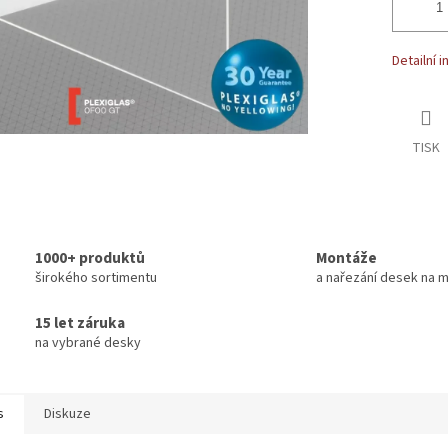
Detailní 
TISK
1000+ produktů
Montáže
širokého sortimentu
a nařezání desek na m
15 let záruka
na vybrané desky
s
Diskuze