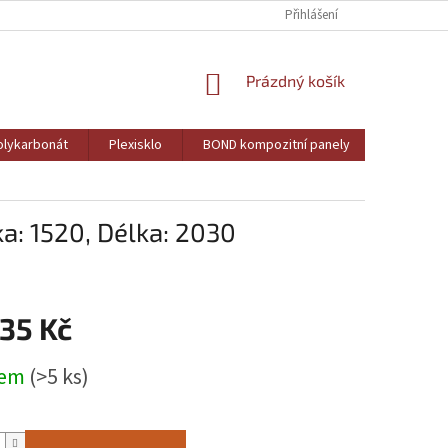
Přihlášení
NÁKUPNÍ
Prázdný košík
KOŠÍK
lykarbonát
Plexisklo
BOND kompozitní panely
PVC pěně
a: 1520, Délka: 2030
835 Kč
dem
(>5 ks)