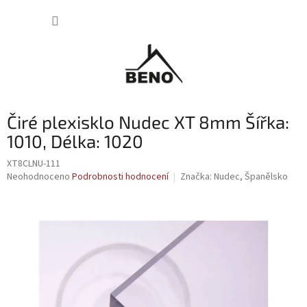
Přejít
NÁKUP
na
obsah
KOŠÍK
Čiré plexisklo Nudec XT 8mm Šířka:
1010, Délka: 1020
XT8CLNU-111
Průměrné
Neohodnoceno
Podrobnosti hodnocení
Značka:
Nudec, Španělsko
hodnocení
produktu
je
0,0
z
5
hvězdiček.