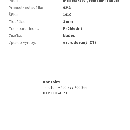
Použití
:
modelářství, reklamní tabule
Propustnost světla
:
92%
Šířka
:
1010
Tloušťka
:
8 mm
Transparentnost
:
Průhledné
Značka
:
Nudec
Způsob výroby
:
extrudovaný (XT)
Z
á
p
a
Kontakt:
t
Telefon: +420 777 200 866
í
IČO: 11054123