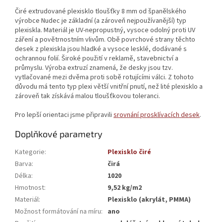
Čiré extrudované plexisklo tloušťky 8 mm od španělského
výrobce Nudec je základní (a zároveň nejpoužívanější) typ
plexiskla. Materiál je UV-nepropustný, vysoce odolný proti UV
záření a povětrnostním vlivům. Obě povrchové strany těchto
desek z plexiskla jsou hladké a vysoce lesklé, dodávané s
ochrannou folií. Široké použití v reklamě, stavebnictví a
průmyslu. Výroba extruzí znamená, že desky jsou tzv.
vytlačované mezi dvěma proti sobě rotujícími válci. Z tohoto
důvodu má tento typ plexi větší vnitřní pnutí, než lité plexisklo a
zároveň tak získává malou tloušťkovou toleranci.
Pro lepší orientaci jsme připravili
srovnání prosklívacích desek
.
Doplňkové parametry
Kategorie
:
Plexisklo čiré
Barva
:
čirá
Délka
:
1020
Hmotnost
:
9,52 kg/m2
Materiál
:
Plexisklo (akrylát, PMMA)
Možnost formátování na míru
:
ano