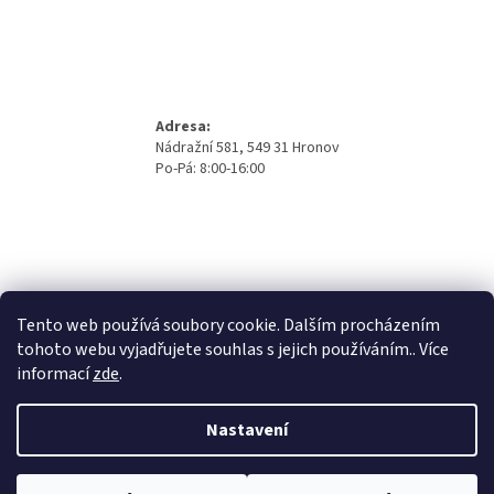
Adresa:
Nádražní 581, 549 31 Hronov
Po-Pá: 8:00-16:00
Tento web používá soubory cookie. Dalším procházením
tohoto webu vyjadřujete souhlas s jejich používáním.. Více
informací
zde
.
Nastavení
Vytvořil Shoptet