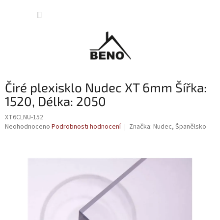
Přejít
NÁKUP
na
obsah
KOŠÍK
Čiré plexisklo Nudec XT 6mm Šířka:
1520, Délka: 2050
XT6CLNU-152
Průměrné
Neohodnoceno
Podrobnosti hodnocení
Značka:
Nudec, Španělsko
hodnocení
produktu
je
0,0
z
5
hvězdiček.