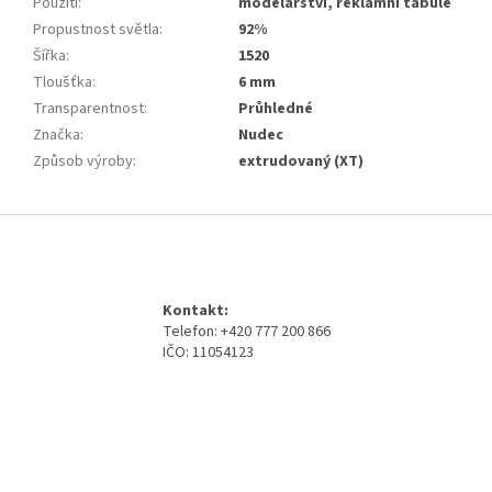
Použití
:
modelářství, reklamní tabule
Propustnost světla
:
92%
Šířka
:
1520
Tloušťka
:
6 mm
Transparentnost
:
Průhledné
Značka
:
Nudec
Způsob výroby
:
extrudovaný (XT)
Z
á
p
a
Kontakt:
t
Telefon: +420 777 200 866
í
IČO: 11054123