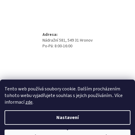
Adresa:
Nádražní 581, 549 31 Hronov
Po-Pá: 8:00-16:00
Tento web používá soubory cookie. Dalším procházením
tohoto webu vyjadřujete souhlas s jejich používáním.. Více
informací
zde
.
Nastavení
Vytvořil Shoptet