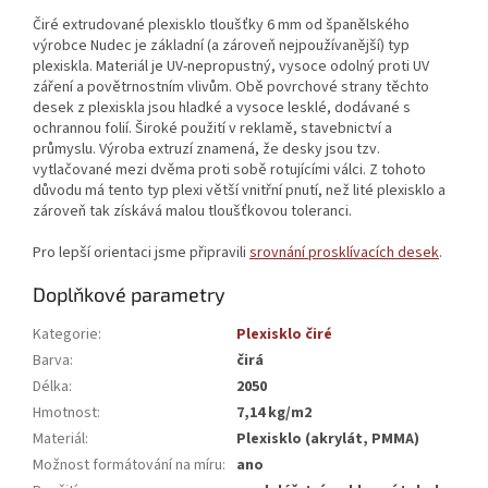
Čiré extrudované plexisklo tloušťky 6 mm od španělského
výrobce Nudec je základní (a zároveň nejpoužívanější) typ
plexiskla. Materiál je UV-nepropustný, vysoce odolný proti UV
záření a povětrnostním vlivům. Obě povrchové strany těchto
desek z plexiskla jsou hladké a vysoce lesklé, dodávané s
ochrannou folií. Široké použití v reklamě, stavebnictví a
průmyslu. Výroba extruzí znamená, že desky jsou tzv.
vytlačované mezi dvěma proti sobě rotujícími válci. Z tohoto
důvodu má tento typ plexi větší vnitřní pnutí, než lité plexisklo a
zároveň tak získává malou tloušťkovou toleranci.
Pro lepší orientaci jsme připravili
srovnání prosklívacích desek
.
Doplňkové parametry
Kategorie
:
Plexisklo čiré
Barva
:
čirá
Délka
:
2050
Hmotnost
:
7,14 kg/m2
Materiál
:
Plexisklo (akrylát, PMMA)
Možnost formátování na míru
:
ano