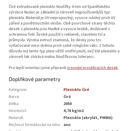
Čiré extrudované plexisklo tloušťky 4 mm od španělského
výrobce Nudec je základní (a zároveň nejpoužívanější) typ
plexiskla. Materiál je UV-nepropustný, vysoce odolný proti UV
záření a povětrnostním vlivům. Obě povrchové strany těchto
desek z plexiskla jsou hladké a vysoce lesklé, dodávané s
ochrannou folií. Široké použití v reklamě, stavebnictví a
průmyslu. Výroba extruzí znamená, že desky jsou tzv.
vytlačované mezi dvěma proti sobě rotujícími válci. Z tohoto
důvodu má tento typ plexi větší vnitřní pnutí, než lité plexisklo a
zároveň tak získává malou tloušťkovou toleranci.
Pro lepší orientaci jsme připravili
srovnání prosklívacích desek
.
Doplňkové parametry
Kategorie
:
Plexisklo čiré
Barva
:
čirá
Délka
:
2050
Hmotnost
:
4,76 kg/m2
Materiál
:
Plexisklo (akrylát, PMMA)
Možnost formátování na míru
:
ano