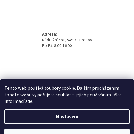
Adresa:
Nádražní 581, 549 31 Hronov
Po-Pá: 8:00-16:00
Tento web používá soubory cookie. Dalším procházením
tohoto webu vyjadřujete souhlas s jejich používáním.. Více
informací
zde
.
Nastavení
Vytvořil Shoptet