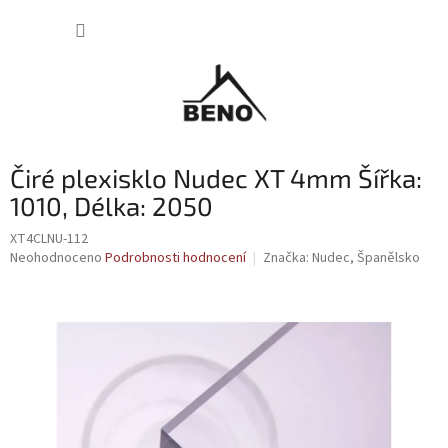
Přejít
NÁKUP
na
obsah
KOŠÍK
Čiré plexisklo Nudec XT 4mm Šířka:
1010, Délka: 2050
XT4CLNU-112
Průměrné
Neohodnoceno
Podrobnosti hodnocení
Značka:
Nudec, Španělsko
hodnocení
produktu
je
0,0
z
5
hvězdiček.