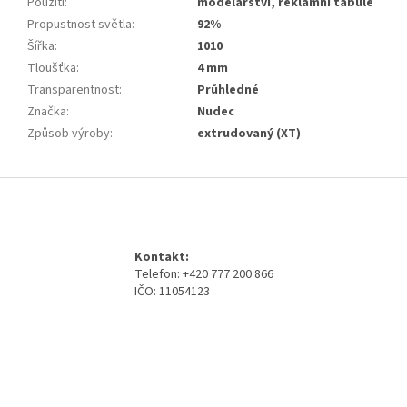
Použití
:
modelářství, reklamní tabule
Propustnost světla
:
92%
Šířka
:
1010
Tloušťka
:
4 mm
Transparentnost
:
Průhledné
Značka
:
Nudec
Způsob výroby
:
extrudovaný (XT)
Z
á
p
a
Kontakt:
t
Telefon: +420 777 200 866
í
IČO: 11054123