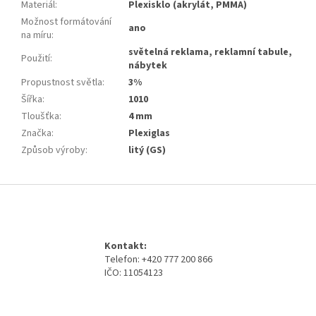
Materiál
:
Plexisklo (akrylát, PMMA)
Možnost formátování
ano
na míru
:
světelná reklama, reklamní tabule,
Použití
:
nábytek
Propustnost světla
:
3%
Šířka
:
1010
Tloušťka
:
4 mm
Značka
:
Plexiglas
Způsob výroby
:
litý (GS)
Z
á
p
a
Kontakt:
t
Telefon: +420 777 200 866
í
IČO: 11054123