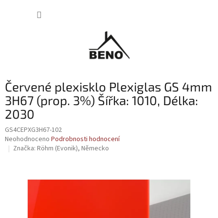
Přejít
NÁKUP
na
obsah
KOŠÍK
Červené plexisklo Plexiglas GS 4mm
3H67 (prop. 3%) Šířka: 1010, Délka:
2030
GS4CEPXG3H67-102
Průměrné
Neohodnoceno
Podrobnosti hodnocení
hodnocení
Značka:
Röhm (Evonik), Německo
produktu
je
0,0
z
5
hvězdiček.