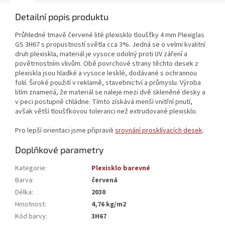
Detailní popis produktu
Průhledné tmavě červené lité plexisklo tloušťky 4 mm Plexiglas
GS 3H67 s propustností světla cca 3%. Jedná se o velmi kvalitní
druh plexiskla, materiál je vysoce odolný proti UV záření a
povětrnostním vlivům. Obě povrchové strany těchto desek z
plexiskla jsou hladké a vysoce lesklé, dodávané s ochrannou
folií. Široké použití v reklamě, stavebnictví a průmyslu. Výroba
litím znamená, že materiál se naleje mezi dvě skleněné desky a
v peci postupně chládne. Tímto získává menší vnitřní pnutí,
avšak větší tloušťkovou toleranci než extrudované plexisklo.
Pro lepší orientaci jsme připravili
srovnání prosklívacích desek
.
Doplňkové parametry
Kategorie
:
Plexisklo barevné
Barva
:
červená
Délka
:
2030
Hmotnost
:
4,76 kg/m2
Kód barvy
:
3H67