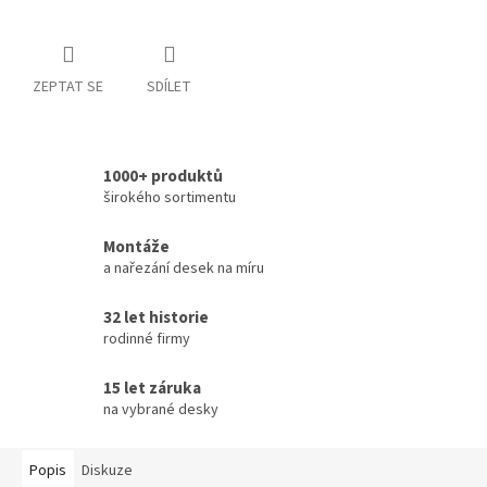
ZEPTAT SE
SDÍLET
1000+ produktů
širokého sortimentu
Montáže
a nařezání desek na míru
32 let historie
rodinné firmy
15 let záruka
na vybrané desky
Popis
Diskuze