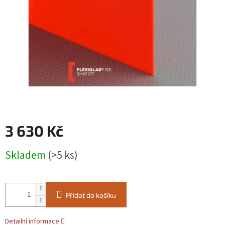
3 630 Kč
Měrná
Skladem
(>5 ks)
cena:
Přidat do košíku
Detailní informace