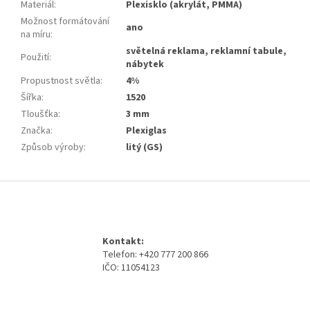
Materiál
:
Plexisklo (akrylát, PMMA)
Možnost formátování
ano
na míru
:
světelná reklama, reklamní tabule,
Použití
:
nábytek
Propustnost světla
:
4%
Šířka
:
1520
Tloušťka
:
3 mm
Značka
:
Plexiglas
Způsob výroby
:
litý (GS)
Z
á
p
a
Kontakt:
t
Telefon: +420 777 200 866
í
IČO: 11054123