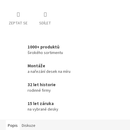
ZEPTAT SE
SDÍLET
1000+ produktů
širokého sortimentu
Montáže
a nařezání desek na míru
32 let historie
rodinné firmy
15 let záruka
na vybrané desky
Popis
Diskuze