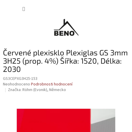
Přejít
NÁKUP
na
obsah
KOŠÍK
Červené plexisklo Plexiglas GS 3mm
3H25 (prop. 4%) Šířka: 1520, Délka:
2030
GS3CEPXG3H25-153
Průměrné
Neohodnoceno
Podrobnosti hodnocení
hodnocení
Značka:
Röhm (Evonik), Německo
produktu
je
0,0
z
5
hvězdiček.