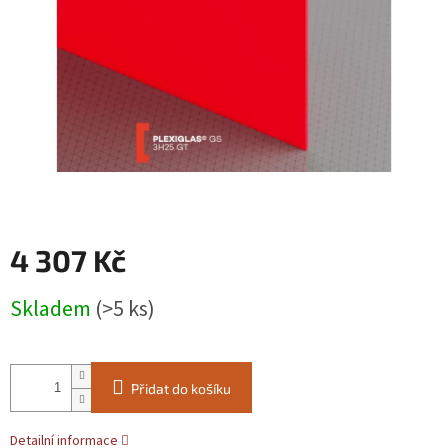
4 307 Kč
Měrná
Skladem
(>5 ks)
cena:
Přidat do košíku
Detailní informace