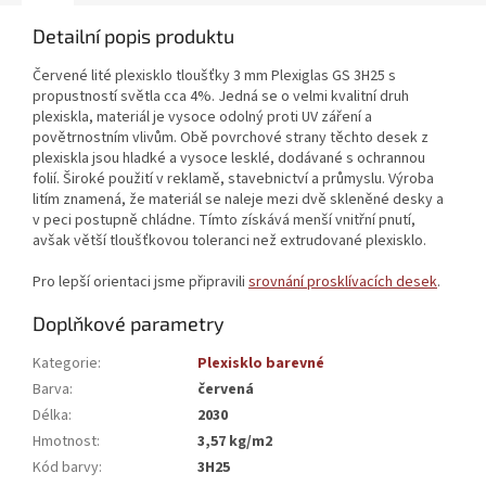
Detailní popis produktu
Červené lité plexisklo tloušťky 3 mm Plexiglas GS 3H25 s
propustností světla cca 4%. Jedná se o velmi kvalitní druh
plexiskla, materiál je vysoce odolný proti UV záření a
povětrnostním vlivům. Obě povrchové strany těchto desek z
plexiskla jsou hladké a vysoce lesklé, dodávané s ochrannou
folií. Široké použití v reklamě, stavebnictví a průmyslu. Výroba
litím znamená, že materiál se naleje mezi dvě skleněné desky a
v peci postupně chládne. Tímto získává menší vnitřní pnutí,
avšak větší tloušťkovou toleranci než extrudované plexisklo.
Pro lepší orientaci jsme připravili
srovnání prosklívacích desek
.
Doplňkové parametry
Kategorie
:
Plexisklo barevné
Barva
:
červená
Délka
:
2030
Hmotnost
:
3,57 kg/m2
Kód barvy
:
3H25