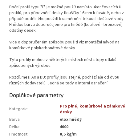
Boční profil typu "F" je možné použít namísto ukončovacích U
profilů, pro připevnění desky tloušťky 16 mm k fasádě, nebo v
případě podélného použití k usměrnění tekoucí dešťové vody.
Hnědou barvu doporučujeme pro hnědé (kouřové - bronzové)
odstíny desek.
Více o doporučeném způsobu použití viz montážní návod na
komůrkové polykarbonátové desky.
Tyto profily mohou v některých místech nést stopy otlaků
způsobených výrobou.
Rozdíl mezi AX a DU: profily jsou stejné, pochází ale od dvou
různých dodavatelů. Jedná se tedy o interní označení.
Doplňkové parametry
Pro plné, komůrkové a zámkové
Kategorie
:
desky
Barva
:
elox hnědý
Délka
:
4000
Hmotnost
:
0,5 kg/m