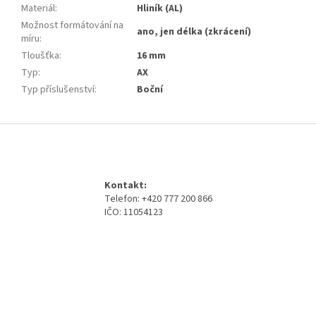
Materiál
:
Hliník (AL)
Možnost formátování na
ano, jen délka (zkrácení)
míru
:
Tloušťka
:
16 mm
Typ
:
AX
Typ příslušenství
:
Boční
Z
á
p
a
Kontakt:
t
Telefon: +420 777 200 866
í
IČO: 11054123