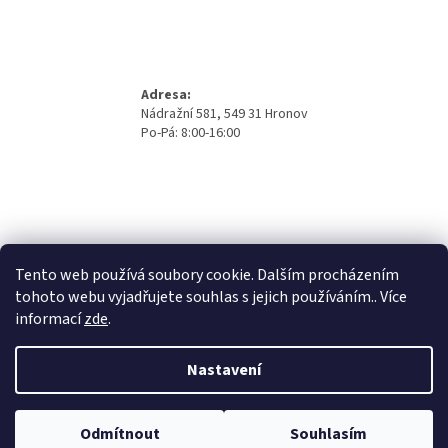
Adresa:
Nádražní 581, 549 31 Hronov
Po-Pá: 8:00-16:00
Tento web používá soubory cookie. Dalším procházením
tohoto webu vyjadřujete souhlas s jejich používáním.. Více
informací
zde
.
Nastavení
Vytvořil Shoptet
Odmítnout
Souhlasím
Copyright 2026
Beno Eshop
. Všechna práva vyhrazena.