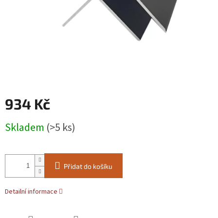
934 Kč
Měrná
Skladem
(>5 ks)
cena:
Přidat do košíku
Detailní informace