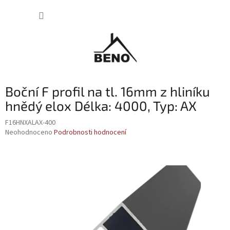
Přejít
NÁKUP
na
obsah
KOŠÍK
Boční F profil na tl. 16mm z hliníku
hnědý elox Délka: 4000, Typ: AX
F16HNXALAX-400
Průměrné
Neohodnoceno
Podrobnosti hodnocení
hodnocení
produktu
je
0,0
z
5
hvězdiček.